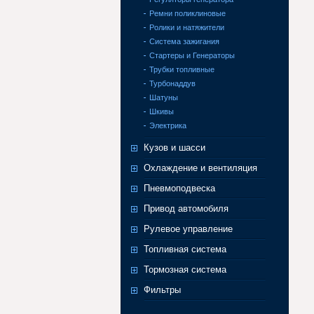
Ремни поликлиновые
Ролики и натяжители
Система зажигания
Стартеры и Генераторы
Трубки топливные
Турбонаддув
Шатуны
Шкивы
Электрика
Кузов и шасси
Охлаждение и вентиляция
Пневмоподвеска
Привод автомобиля
Рулевое управление
Топливная система
Тормозная система
Фильтры