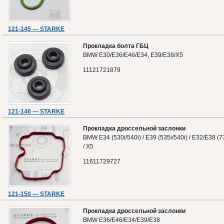
121-145 — STARKE
Прокладка болта ГБЦ
BMW E30/E36/E46/E34, E39/E38/X5
11121721879
121-146 — STARKE
Прокладка дроссельной заслонки
BMW E34 (530i/540i) / E39 (535i/540i) / E32/E38 (7
/ X5
11611729727
121-150 — STARKE
Прокладка дроссельной заслонки
BMW E36/E46/E34/E39/E38