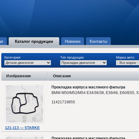
ая
Каталог продукции
Новинки
Контакты
Категория:
Тип продукции:
Марка авто:
Изображение
Описание
Прокладка корпуса масляного фильтра
BMW M50/M52/M54 E34/36/38, E39/46, E60/E65, X
11421719855
121-113 — STARKE
Прокладка корпуса масляного фильтра