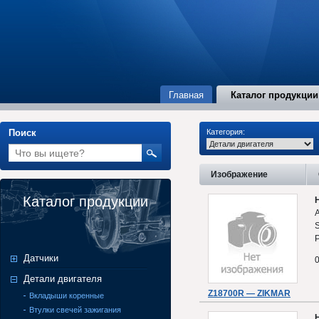
Главная
Каталог продукции
Поиск
Категория:
Изображение
Каталог продукции
A
S
P
Датчики
Детали двигателя
Z18700R — ZIKMAR
Вкладыши коренные
Втулки свечей зажигания