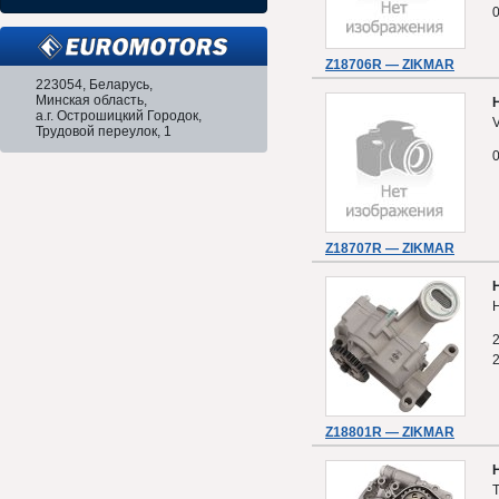
Z18706R — ZIKMAR
223054, Беларусь,
Минская область,
а.г. Острошицкий Городок,
V
Трудовой переулок, 1
Z18707R — ZIKMAR
H
Z18801R — ZIKMAR
T