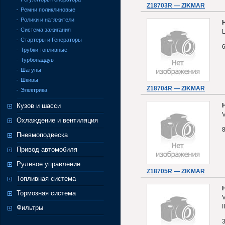
Z18703R — ZIKMAR
Ремни поликлиновые
Ролики и натяжители
Система зажигания
L
Стартеры и Генераторы
Трубки топливные
Турбонаддув
Шатуны
Шкивы
Z18704R — ZIKMAR
Электрика
Кузов и шасси
V
Охлаждение и вентиляция
Пневмоподвеска
Привод автомобиля
Рулевое управление
Z18705R — ZIKMAR
Топливная система
Тормозная система
I
Фильтры