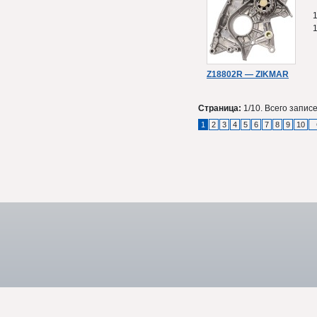
Z18802R — ZIKMAR
Страница:
1/10. Всего записе
1
2
3
4
5
6
7
8
9
10