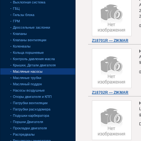
Выхлопная система
ГБЦ
2
Гильзы блока
2
ГРМ
Дроссельные заслонки
Клапаны
Клапаны вентиляции
Z18701R — ZIKMAR
Коленвалы
Кольца поршневые
Контроль давления масла
Крышки, Детали двигателя
Масляные насосы
Масляные трубки
Масляный поддон
Насосы воздушные
Z18702R — ZIKMAR
Опоры двигателя и КПП
Патрубки вентиляции
L
Патрубки расходомера
g
Подушки карбюратора
Поршни Двигателя
Прокладки двигателя
Распредвалы
Регуляторы генератора