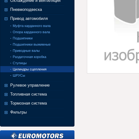
Охлаждение и вентиляция
Пневмоподвеска
Привод автомобиля
Муфта карданного вала
Опора карданного вала
Подшипники
Подшипники выжимные
Приводные валы
Раздаточная коробка
Ступицы
Цилиндры сцепления
ШРУСы
Рулевое управление
Топливная система
Тормозная система
Фильтры