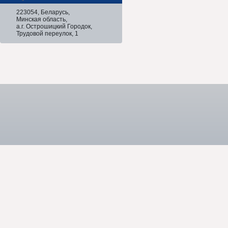
223054, Беларусь,
Минская область,
а.г. Острошицкий Городок,
Трудовой переулок, 1