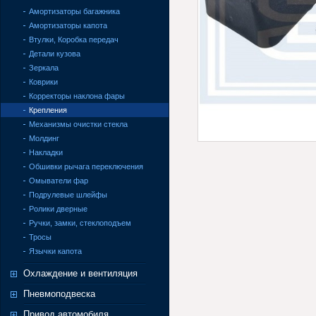
Амортизаторы багажника
Амортизаторы капота
Втулки, Коробка передач
Детали кузова
Зеркала
Коврики
Корректоры наклона фары
Крепления
Механизмы очистки стекла
Молдинг
Накладки
Обшивки рычага переключения
Омыватели фар
Подрулевые шлейфы
Ролики дверные
Ручки, замки, стеклоподъем
Тросы
Язычки капота
Охлаждение и вентиляция
Пневмоподвеска
Привод автомобиля