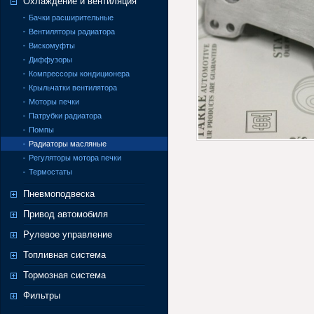
Охлаждение и вентиляция
Бачки расширительные
Вентиляторы радиатора
Вискомуфты
Диффузоры
Компрессоры кондиционера
Крыльчатки вентилятора
Моторы печки
Патрубки радиатора
Помпы
Радиаторы масляные
Регуляторы мотора печки
Термостаты
Пневмоподвеска
Привод автомобиля
Рулевое управление
Топливная система
Тормозная система
Фильтры