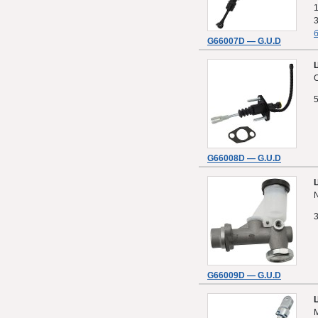
б
G66007D — G.U.D
O
G66008D — G.U.D
N
G66009D — G.U.D
M