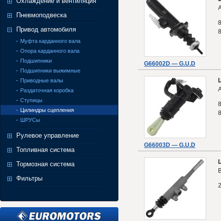
Охлаждение и вентиляция
A
Пневмоподвеска
Привод автомобиля
Муфта карданного вала
Опора карданного вала
Подшипники
G66002D — G.U.D
Подшипники выжимные
Приводные валы
A
Раздаточная коробка
Ступицы
Цилиндры сцепления
ШРУСы
Рулевое управление
G66003D — G.U.D
Топливная система
Тормозная система
Фильтры