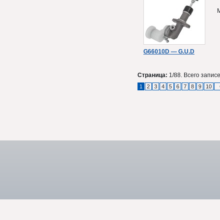
G66010D — G.U.D
Страница:
1/88. Всего записе
1
2
3
4
5
6
7
8
9
10