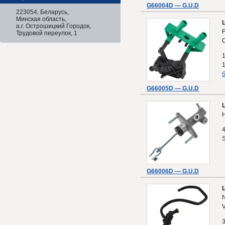
G66004D — G.U.D
223054, Беларусь,
Минская область,
а.г. Острошицкий Городок,
F
Трудовой переулок, 1
б
G66005D — G.U.D
H
G66006D — G.U.D
N