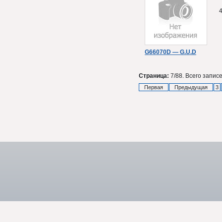
G66070D — G.U.D
Страница:
7/88. Всего записе
Первая
Предыдущая
3