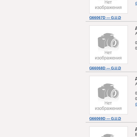
б
G66067D — G.U.D
A
G66068D — G.U.D
A
б
G66069D — G.U.D