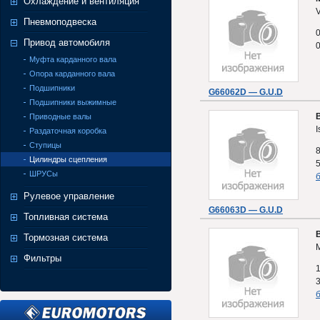
Охлаждение и вентиляция
Пневмоподвеска
Привод автомобиля
Муфта карданного вала
Опора карданного вала
Подшипники
G66062D — G.U.D
Подшипники выжимные
Приводные валы
I
Раздаточная коробка
Ступицы
8
Цилиндры сцепления
5
ШРУСы
б
Рулевое управление
G66063D — G.U.D
Топливная система
Тормозная система
M
Фильтры
1
3
б