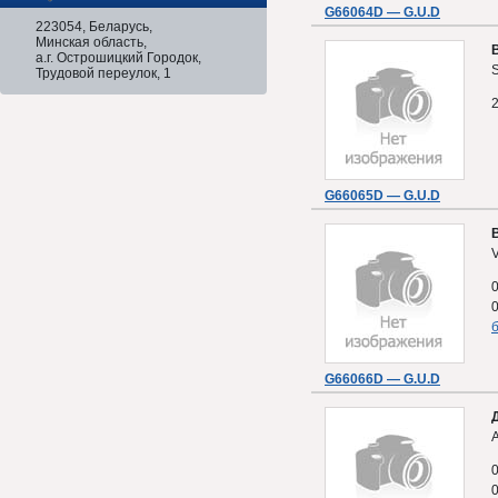
G66064D — G.U.D
223054, Беларусь,
Минская область,
а.г. Острошицкий Городок,
S
Трудовой переулок, 1
G66065D — G.U.D
б
G66066D — G.U.D
A