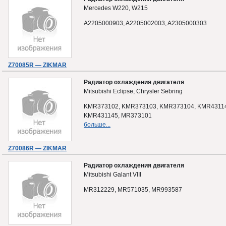
Mercedes W220, W215
A2205000903, A2205002003, A2305000303
Z70085R — ZIKMAR
Радиатор охлаждения двигателя
Mitsubishi Eclipse, Chrysler Sebring
KMR373102, KMR373103, KMR373104, KMR4311
KMR431145, MR373101
больше...
Z70086R — ZIKMAR
Радиатор охлаждения двигателя
Mitsubishi Galant VIII
MR312229, MR571035, MR993587