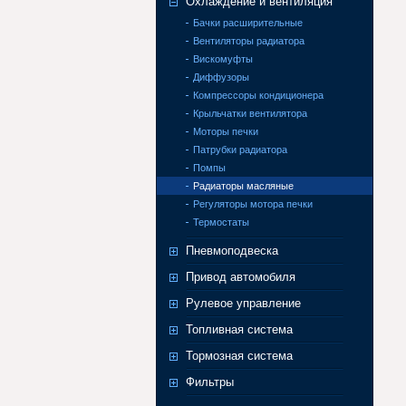
Охлаждение и вентиляция
Бачки расширительные
Вентиляторы радиатора
Вискомуфты
Диффузоры
Компрессоры кондиционера
Крыльчатки вентилятора
Моторы печки
Патрубки радиатора
Помпы
Радиаторы масляные
Регуляторы мотора печки
Термостаты
Пневмоподвеска
Привод автомобиля
Рулевое управление
Топливная система
Тормозная система
Фильтры