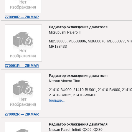
Z70090R — ZIKMAR
Радиатор охлаждения двигателя
Mitsubushi Pajero II
MB538805, MB538806, MB660076, MB660077, MR
MR188433
Z70091R — ZIKMAR
Радиатор охлаждения двигателя
Nissan Almera Tino
21410-BU000, 21410-BU001, 21410-BV000, 2141
21410-BV025, 21410-WA400
больше...
Z70092R — ZIKMAR
Радиатор охлаждения двигателя
Nissan Patrol, Infiniti QX56, QX80