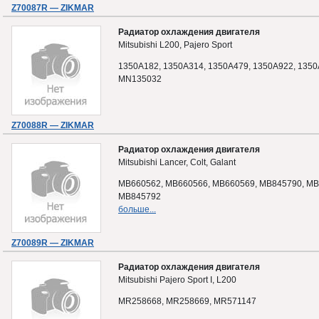
Z70087R — ZIKMAR
Радиатор охлаждения двигателя
Mitsubishi L200, Pajero Sport
1350A182, 1350A314, 1350A479, 1350A922, 1350
MN135032
Z70088R — ZIKMAR
Радиатор охлаждения двигателя
Mitsubishi Lancer, Colt, Galant
MB660562, MB660566, MB660569, MB845790, MB
MB845792
больше...
Z70089R — ZIKMAR
Радиатор охлаждения двигателя
Mitsubishi Pajero Sport I, L200
MR258668, MR258669, MR571147