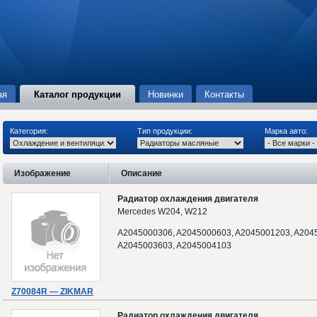
ая
Каталог продукции
Новинки
Контакты
Категория:
Тип продукции:
Марка авто:
Изображение
Описание
Радиатор охлаждения двигателя
Mercedes W204, W212
A2045000306, A2045000603, A2045001203, A204
A2045003603, A2045004103
Z70084R — ZIKMAR
Радиатор охлаждения двигателя