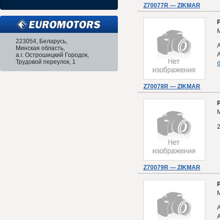
Z70077R — ZIKMAR
223054, Беларусь,
Минская область,
а.г. Острошицкий Городок,
Трудовой переулок, 1
б
Z70078R — ZIKMAR
M
Z70079R — ZIKMAR