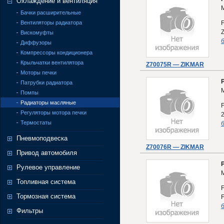
Охлаждение и вентиляция
Бачки расширительные
Вентиляторы радиатора
Вискомуфты
б
Диффузоры
Компрессоры кондиционера
Крыльчатки вентилятора
Z70075R — ZIKMAR
Моторы печки
Патрубки радиатора
Помпы
Радиаторы масляные
Регуляторы мотора печки
Термостаты
б
Пневмоподвеска
Z70076R — ZIKMAR
Привод автомобиля
Рулевое управление
M
Топливная система
Тормозная система
б
Фильтры